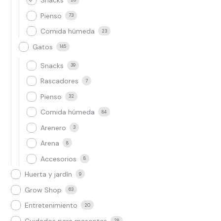
Snacks
Pienso
73
Comida húmeda
23
Gatos
145
Snacks
39
Rascadores
7
Pienso
32
Comida húmeda
84
Arenero
3
Arena
8
Accesorios
8
Huerta y jardín
9
Grow Shop​
63
Entretenimiento
20
Cuidados para mascotas
28