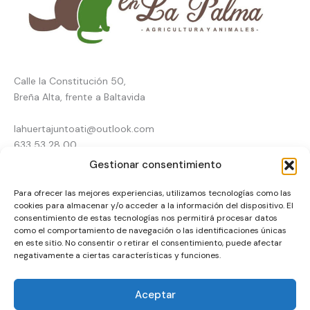
Calle la Constitución 50,
Breña Alta, frente a Baltavida
lahuertajuntoati@outlook.com
633 53 28 00
Gestionar consentimiento
Inicio
Para ofrecer las mejores experiencias, utilizamos tecnologías como las
Tienda online
Pienso en La Palma
cookies para almacenar y/o acceder a la información del dispositivo. El
Agricultura
consentimiento de estas tecnologías nos permitirá procesar datos
Animales
como el comportamiento de navegación o las identificaciones únicas
Contacto
en este sitio. No consentir o retirar el consentimiento, puede afectar
negativamente a ciertas características y funciones.
Financiado por la Unión Europea – NextGenerationEU
Aceptar