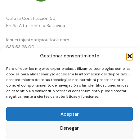
Calle la Constitución 50,
Breña Alta, frente a Baltavida
lahuertajuntoati@outlook.com
633 53 28 00
Gestionar consentimiento
Inicio
Para ofrecer las mejores experiencias, utilizamos tecnologías como las
Tienda online
Pienso en La Palma
cookies para almacenar y/o acceder a la información del dispositivo. El
Agricultura
consentimiento de estas tecnologías nos permitirá procesar datos
Animales
como el comportamiento de navegación o las identificaciones únicas
Contacto
en este sitio. No consentir o retirar el consentimiento, puede afectar
negativamente a ciertas características y funciones.
Financiado por la Unión Europea – NextGenerationEU
Aceptar
Denegar