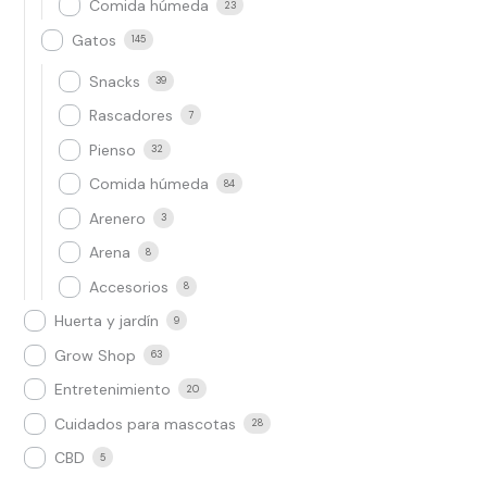
Comida húmeda
23
Gatos
145
Snacks
39
Rascadores
7
Pienso
32
Comida húmeda
84
Arenero
3
Arena
8
Accesorios
8
Huerta y jardín
9
Grow Shop​
63
Entretenimiento
20
Cuidados para mascotas
28
CBD
5