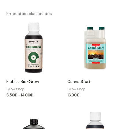
Productos relacionados
Rango
de
precios:
desde
6.50€
hasta
14.00€
Biobizz Bio-Grow
Canna Start
Grow Shop​
Grow Shop​
6.50
€
-
14.00
€
16.00
€
Rango
Rango
de
de
precios:
precios:
desde
desde