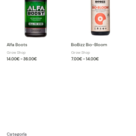
14.00€
7.00€
hasta
hasta
36.00€
14.00€
Alfa Boots
BioBizz Bio-Bloom
Grow Shop​
Grow Shop​
14.00
€
-
36.00
€
7.00
€
-
14.00
€
Categoría