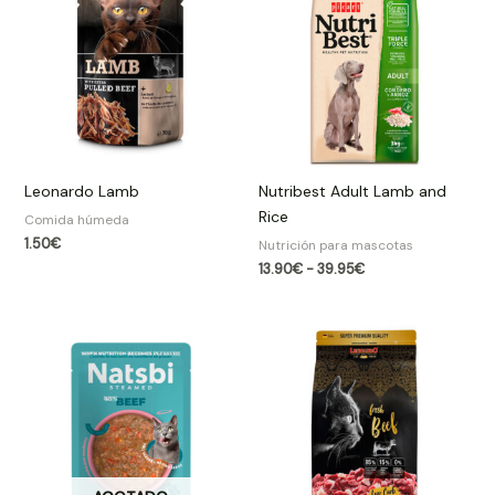
desde
13.90€
hasta
39.95€
Leonardo Lamb
Nutribest Adult Lamb and
Rice
Comida húmeda
1.50
€
Nutrición para mascotas
13.90
€
-
39.95
€
Rango
de
precios:
desde
5.20€
hasta
23.95€