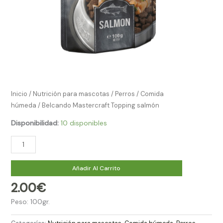
Inicio
/
Nutrición para mascotas
/
Perros
/
Comida
húmeda
/ Belcando Mastercraft Topping salmón
Disponibilidad:
10 disponibles
Añadir Al Carrito
2.00
€
Peso: 100gr.