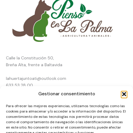
Calle la Constitución 50,
Breña Alta, frente a Baltavida
lahuertajuntoati@outlook.com
633 53 28 00
Gestionar consentimiento
Inicio
Para ofrecer las mejores experiencias, utilizamos tecnologías como las
Tienda online
Pienso en La Palma
cookies para almacenar y/o acceder a la información del dispositivo. El
Agricultura
consentimiento de estas tecnologías nos permitirá procesar datos
Animales
como el comportamiento de navegación o las identificaciones únicas
Contacto
en este sitio. No consentir o retirar el consentimiento, puede afectar
negativamente a ciertas características y funciones.