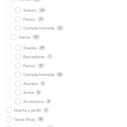
Snacks
26
Pienso
73
Comida húmeda
23
Gatos
145
Snacks
39
Rascadores
7
Pienso
32
Comida húmeda
84
Arenero
3
Arena
8
Accesorios
8
Huerta y jardín
9
Grow Shop​
63