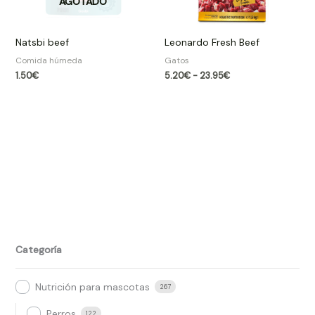
AGOTADO
Natsbi beef
Leonardo Fresh Beef
Comida húmeda
Gatos
1.50
€
5.20
€
-
23.95
€
Categoría
Nutrición para mascotas
267
Perros
122