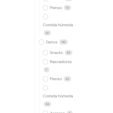
Pienso
73
Comida húmeda
23
Gatos
145
Snacks
39
Rascadores
7
Pienso
32
Comida húmeda
84