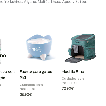
o Yorkshires, Afgano, Maltés, Lhasa Apso y Setter.
ADO
seco con
Fuente para gatos
Mochila Etna
gán
PIXI
Cuidados para
mascotas
a
Cuidados para
72.90
€
mascotas
38.90
€