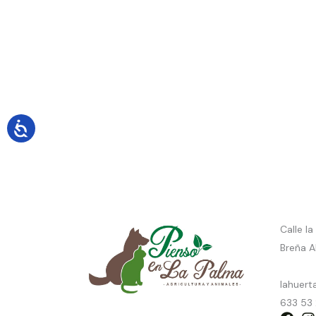
Calle l
Breña Al
lahuert
633 53