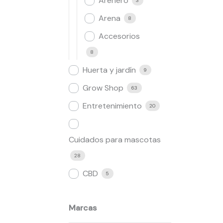
Arenero
3
Arena
8
Accesorios
8
Huerta y jardín
9
Grow Shop​
63
Entretenimiento
20
Cuidados para mascotas
28
CBD
5
Marcas