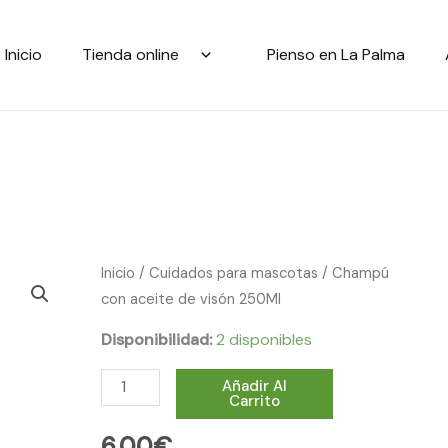
Inicio
Tienda online
Pienso en La Palma
Champú
Inicio
/
Cuidados para mascotas
/ Champú
con
con aceite de visón 250Ml
aceite
Disponibilidad:
2 disponibles
de
visón
Añadir Al
Carrito
250Ml
cantidad
6.00
€