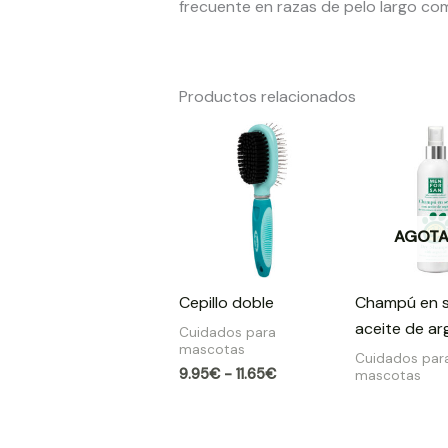
frecuente en razas de pelo largo com
Productos relacionados
Rango
de
precios:
desde
9.95€
hasta
AGOT
11.65€
Cepillo doble
Champú en 
aceite de ar
Cuidados para
mascotas
Cuidados par
9.95
€
-
11.65
€
mascotas