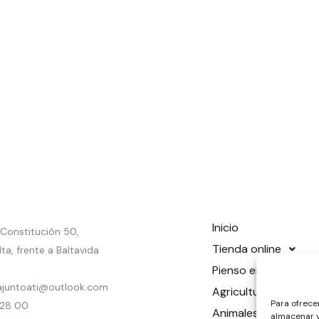
Inicio
a Constitución 50,
Tienda online
ta, frente a Baltavida
Pienso en La Palma
ajuntoati@outlook.com
Agricultura
Para ofrece
 28 00
Animales
almacenar y