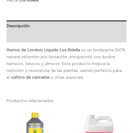
Marca:
Los Ridella
Descripción
Valoraciones (0)
Humus de Lombriz Liquido Los Ridella
es un fertilizante 100%
natural obtenido por lixiviación, enriquecido con ácidos
húmicos, fúlvicos y úlmicos. Este producto mejora la
nutrición y resistencia de las plantas, siendo perfecto para
el
cultivo de cannabis
y otras especies.
Productos relacionados
Rango
Rango
de
de
precios:
precios:
desde
desde
10.00€
17.00€
hasta
hasta