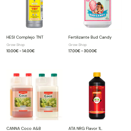
14.00€
30.00€
HESI Complejo TNT
Fertilizante Bud Candy
Grow Shop​
Grow Shop​
10.00
€
-
14.00
€
17.00
€
-
30.00
€
CANNA Coco A&B
ATA NRG Flavor 1L.