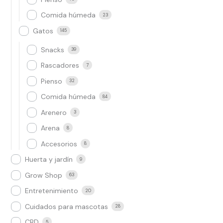
Comida húmeda
23
Gatos
145
Snacks
39
Rascadores
7
Pienso
32
Comida húmeda
84
Arenero
3
Arena
8
Accesorios
8
Huerta y jardín
9
Grow Shop​
63
Entretenimiento
20
Cuidados para mascotas
28
CBD
5