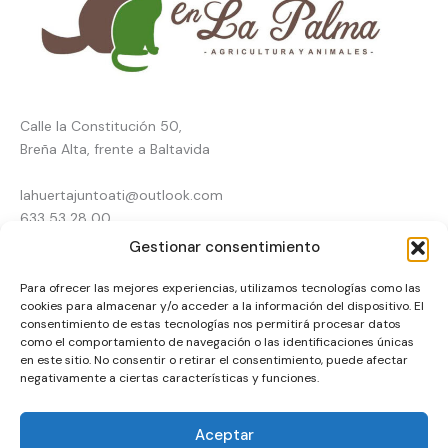
Calle la Constitución 50,
Breña Alta, frente a Baltavida
lahuertajuntoati@outlook.com
633 53 28 00
Gestionar consentimiento
Inicio
Para ofrecer las mejores experiencias, utilizamos tecnologías como las
Tienda online
Pienso en La Palma
cookies para almacenar y/o acceder a la información del dispositivo. El
Agricultura
consentimiento de estas tecnologías nos permitirá procesar datos
Animales
como el comportamiento de navegación o las identificaciones únicas
Contacto
en este sitio. No consentir o retirar el consentimiento, puede afectar
negativamente a ciertas características y funciones.
Financiado por la Unión Europea – NextGenerationEU
Aceptar