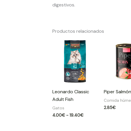
digestivos.
Productos relacionados
Rango
de
precios:
desde
4.00€
hasta
19.40€
Leonardo Classic
Piper Salmó
Adult Fish
Comida húm
2.85
€
Gatos
4.00
€
-
19.40
€