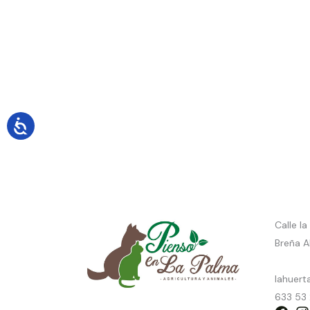
Calle l
Breña Al
lahuert
633 53