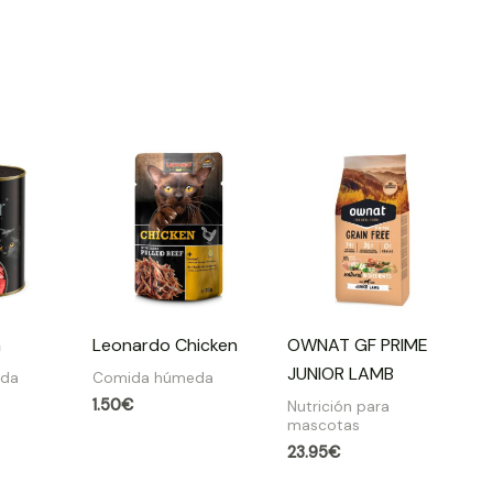
n
Leonardo Chicken
OWNAT GF PRIME
JUNIOR LAMB
eda
Comida húmeda
1.50
€
Nutrición para
mascotas
23.95
€