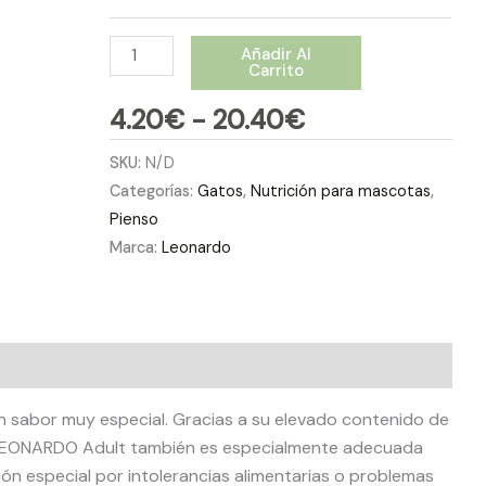
Añadir Al
Carrito
4.20
€
-
20.40
€
SKU:
N/D
Categorías:
Gatos
,
Nutrición para mascotas
,
Pienso
Marca:
Leonardo
al
Valoraciones (0)
n sabor muy especial. Gracias a su elevado contenido de
 LEONARDO Adult también es especialmente adecuada
ón especial por intolerancias alimentarias o problemas