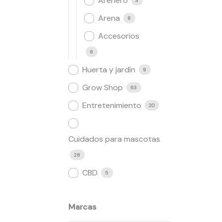
Arenero
3
Arena
8
Accesorios
8
Huerta y jardín
9
Grow Shop​
63
Entretenimiento
20
Cuidados para mascotas
28
CBD
5
Marcas