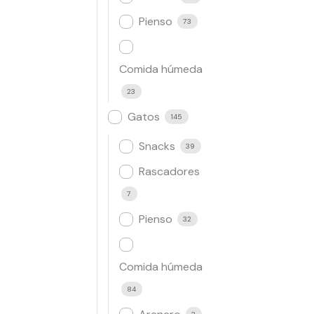
Pienso
73
Comida húmeda
23
Gatos
145
Snacks
39
Rascadores
7
Pienso
32
Comida húmeda
84