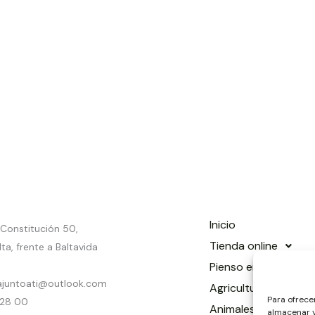
Inicio
a Constitución 50,
Tienda online
ta, frente a Baltavida
Pienso en La Palma
ajuntoati@outlook.com
Agricultura
Para ofrece
 28 00
Animales
almacenar y