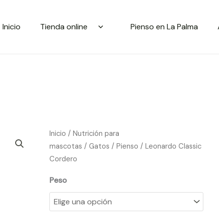
Inicio
Tienda online
Pienso en La Palma
Rango
Leonardo
Inicio
/
Nutrición para
de
Classic
mascotas
/
Gatos
/
Pienso
/ Leonardo Classic
precios:
Cordero
Cordero
desde
cantidad
Peso
4.20€
hasta
20.40€