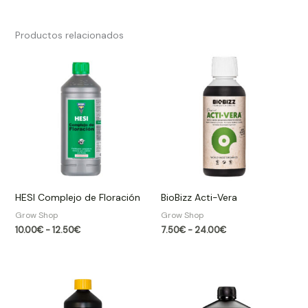
Productos relacionados
Rango
Rango
de
de
precios:
precios:
desde
desde
10.00€
7.50€
hasta
hasta
12.50€
24.00€
HESI Complejo de Floración
BioBizz Acti-Vera
Grow Shop​
Grow Shop​
10.00
€
-
12.50
€
7.50
€
-
24.00
€
Rango
de
precios:
desde