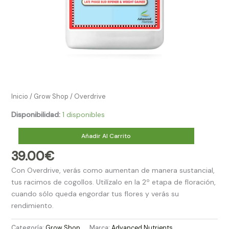
Inicio
/
Grow Shop​
/ Overdrive
Disponibilidad:
1 disponibles
Añadir Al Carrito
39.00
€
Con Overdrive, verás como aumentan de manera sustancial,
tus racimos de cogollos. Utilízalo en la 2º etapa de floración,
cuando sólo queda engordar tus flores y verás su
rendimiento.
Categoría:
Grow Shop​
Marca:
Advanced Nutrients