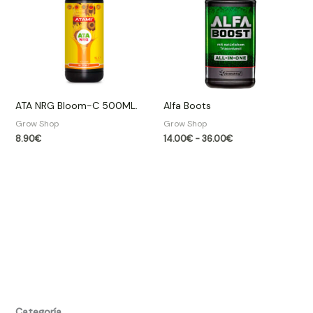
14.00€
hasta
36.00€
ATA NRG Bloom-C 500ML.
Alfa Boots
Grow Shop​
Grow Shop​
8.90
€
14.00
€
-
36.00
€
Categoría