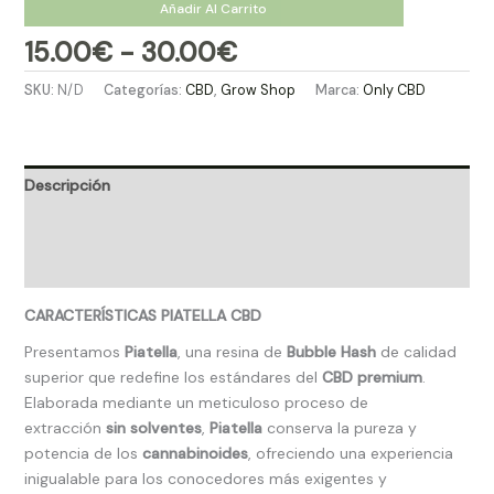
Añadir Al Carrito
15.00
€
-
30.00
€
SKU:
N/D
Categorías:
CBD
,
Grow Shop​
Marca:
Only CBD
Descripción
Información adicional
Valoraciones (0)
CARACTERÍSTICAS PIATELLA CBD
Presentamos
Piatella
, una resina de
Bubble Hash
de calidad
superior que redefine los estándares del
CBD premium
.
Elaborada mediante un meticuloso proceso de
extracción
sin solventes
,
Piatella
conserva la pureza y
potencia de los
cannabinoides
, ofreciendo una experiencia
inigualable para los conocedores más exigentes y