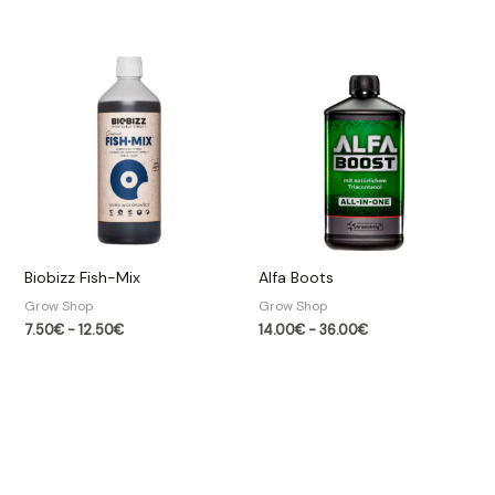
Rango
Rango
de
de
precios:
precios:
desde
desde
7.50€
14.00€
hasta
hasta
12.50€
36.00€
Biobizz Fish-Mix
Alfa Boots
Grow Shop​
Grow Shop​
7.50
€
-
12.50
€
14.00
€
-
36.00
€