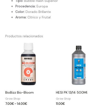
Tipo:
Bubble Hash Superior
Procedencia:
Europa
Color:
Dorado Brillante
Aroma:
Cítrico y Frutal
Productos relacionados
Rango
de
precios:
desde
7.00€
hasta
14.00€
BioBizz Bio-Bloom
HESI PK 13/14 500Ml.
Grow Shop​
Grow Shop​
7.00
€
-
14.00
€
11.00
€