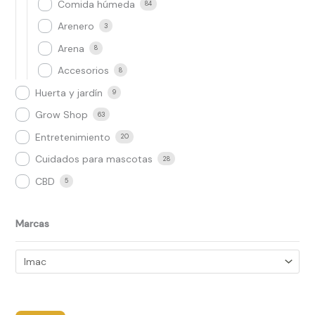
Comida húmeda
84
Arenero
3
Arena
8
Accesorios
8
Huerta y jardín
9
Grow Shop​
63
Entretenimiento
20
Cuidados para mascotas
28
CBD
5
Marcas