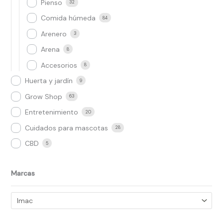
Pienso
32
Comida húmeda
84
Arenero
3
Arena
8
Accesorios
8
Huerta y jardín
9
Grow Shop​
63
Entretenimiento
20
Cuidados para mascotas
28
CBD
5
Marcas