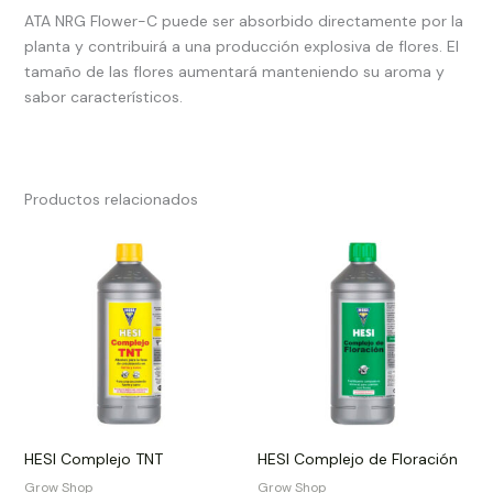
ATA NRG Flower-C puede ser absorbido directamente por la
planta y contribuirá a una producción explosiva de flores. El
tamaño de las flores aumentará manteniendo su aroma y
sabor característicos.
Productos relacionados
Rango
Rango
de
de
precios:
precios:
desde
desde
10.00€
10.00€
hasta
hasta
14.00€
12.50€
HESI Complejo TNT
HESI Complejo de Floración
Grow Shop​
Grow Shop​