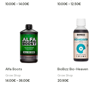
10.00
€
-
14.00
€
10.00
€
-
12.50
€
Rango
de
precios:
desde
14.00€
hasta
36.00€
Alfa Boots
BioBizz Bio-Heaven
Grow Shop​
Grow Shop​
14.00
€
-
36.00
€
20.90
€