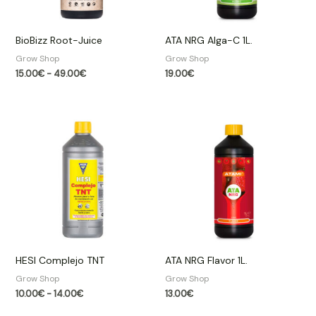
BioBizz Root-Juice
ATA NRG Alga-C 1L.
Grow Shop​
Grow Shop​
15.00
€
-
49.00
€
19.00
€
Rango
de
precios:
desde
10.00€
hasta
14.00€
HESI Complejo TNT
ATA NRG Flavor 1L.
Grow Shop​
Grow Shop​
10.00
€
-
14.00
€
13.00
€