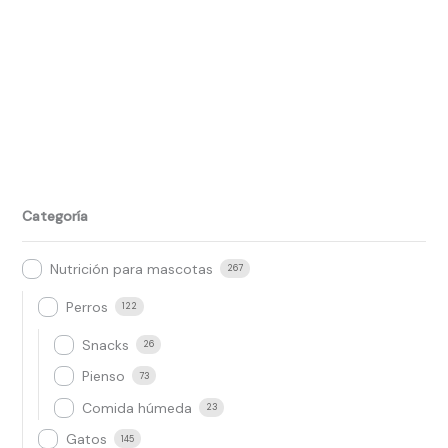
Categoría
Nutrición para mascotas
267
Perros
122
Snacks
26
Pienso
73
Comida húmeda
23
Gatos
145