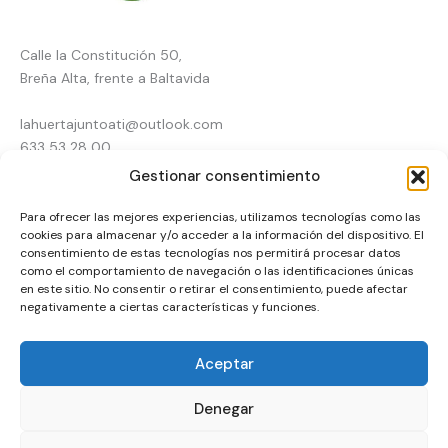
Calle la Constitución 50,
Breña Alta, frente a Baltavida
lahuertajuntoati@outlook.com
633 53 28 00
Gestionar consentimiento
Inicio
Para ofrecer las mejores experiencias, utilizamos tecnologías como las
Tienda online
Pienso en La Palma
cookies para almacenar y/o acceder a la información del dispositivo. El
Agricultura
consentimiento de estas tecnologías nos permitirá procesar datos
Animales
como el comportamiento de navegación o las identificaciones únicas
Contacto
en este sitio. No consentir o retirar el consentimiento, puede afectar
negativamente a ciertas características y funciones.
Financiado por la Unión Europea – NextGenerationEU
Aceptar
Denegar