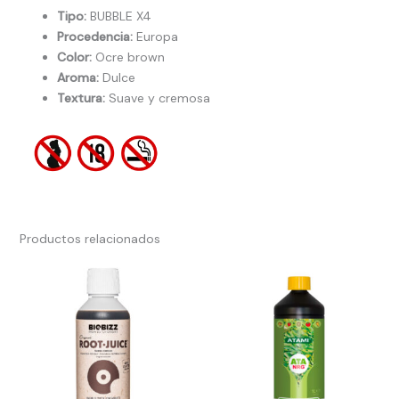
Tipo:
BUBBLE X4
Procedencia:
Europa
Color:
Ocre brown
Aroma:
Dulce
Textura:
Suave y cremosa
Productos relacionados
Rango
de
precios:
desde
15.00€
hasta
49.00€