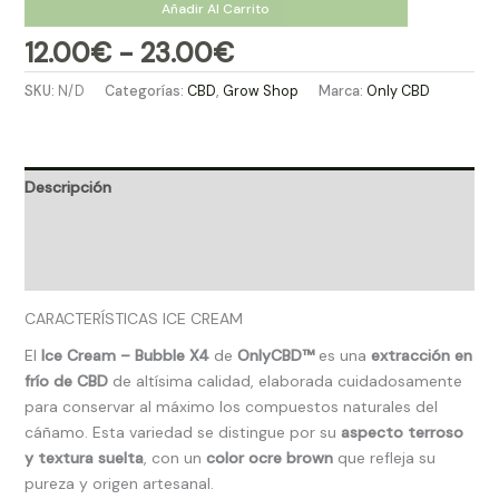
Añadir Al Carrito
12.00
€
-
23.00
€
SKU:
N/D
Categorías:
CBD
,
Grow Shop​
Marca:
Only CBD
Descripción
Información adicional
Valoraciones (0)
CARACTERÍSTICAS ICE CREAM
El
Ice Cream – Bubble X4
de
OnlyCBD™
es una
extracción en
frío de CBD
de altísima calidad, elaborada cuidadosamente
para conservar al máximo los compuestos naturales del
cáñamo. Esta variedad se distingue por su
aspecto terroso
y textura suelta
, con un
color ocre brown
que refleja su
pureza y origen artesanal.